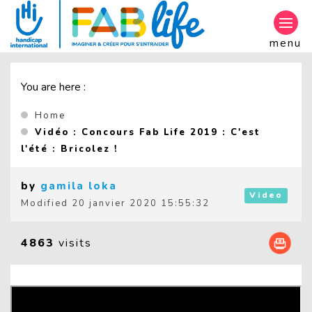
Aller au contenu principal
menu
You are here :
Home
Vidéo : Concours Fab Life 2019 : C'est
(Current page)
l'été : Bricolez !
by
gamila loka
Video
Modified
20 janvier 2020 15:55:32
4863
visits