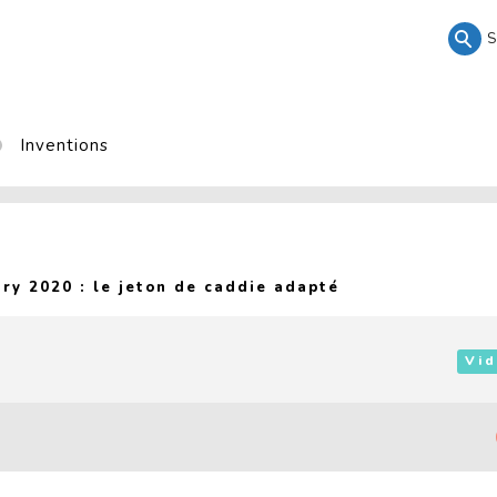
S
Inventions
(Current page)
ury 2020 : le jeton de caddie adapté
Vid