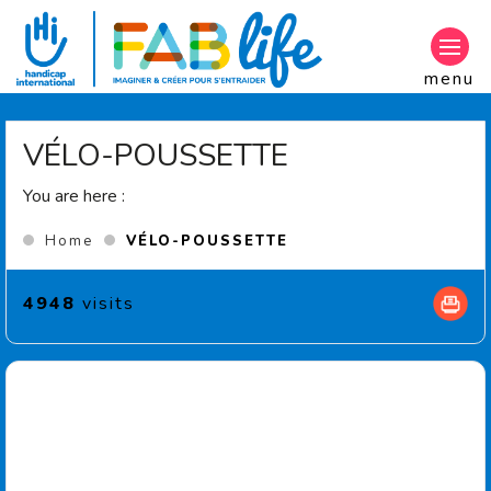
Aller au contenu principal
menu
VÉLO-POUSSETTE
You are here :
(Current page)
Home
VÉLO-POUSSETTE
4948
visits