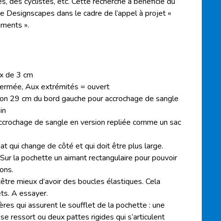
s, des cyclistes, etc. Cette recherche a bénéficié du
e Designscapes dans le cadre de l’appel à projet «
nments ».
x de 3 cm
 fermée, Aux extrémités = ouvert
ron 29 cm du bord gauche pour accrochage de sangle
in
ccrochage de sangle en version repliée comme un sac
t qui change de côté et qui doit être plus large.
 Sur la pochette un aimant rectangulaire pour pouvoir
ions.
utêtre mieux d’avoir des boucles élastiques. Cela
ts. A essayer.
ères qui assurent le soufflet de la pochette : une
se ressort ou deux pattes rigides qui s’articulent