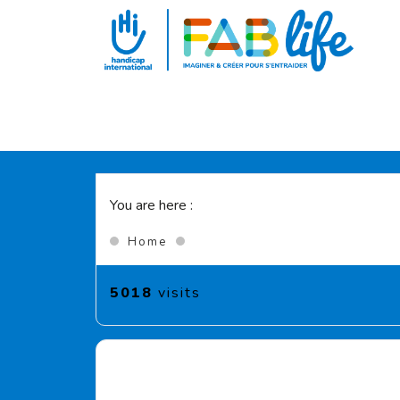
Aller au contenu principal
You are here :
(Current page)
Home
5018
visits