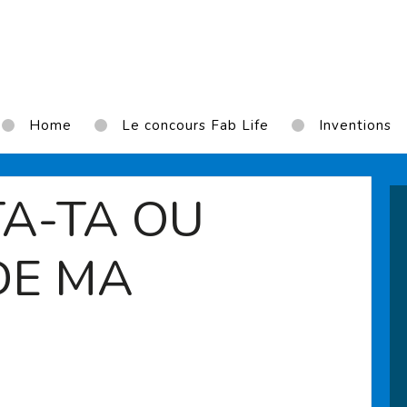
Home
Le concours Fab Life
Inventions
A-TA OU
DE MA