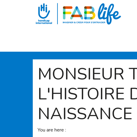
Aller au contenu principal
MONSIEUR T
L'HISTOIRE 
NAISSANCE
You are here :