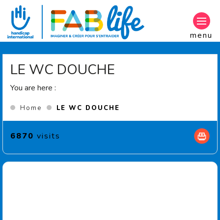
Aller au contenu principal
menu
LE WC DOUCHE
You are here :
(Current page)
Home
LE WC DOUCHE
6870
visits