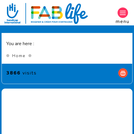
Aller au contenu principal
menu
You are here :
(Current page)
Home
3866
visits