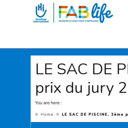
Aller au contenu principal
LE SAC DE P
prix du jury 
You are here :
Home
LE SAC DE PISCINE, 3ème p