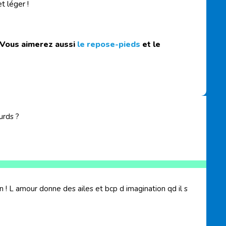
t léger !
 Vous aimerez aussi
le repose-pieds
et le
urds ?
n ! L amour donne des ailes et bcp d imagination qd il s