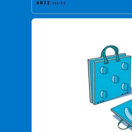
4872
visits