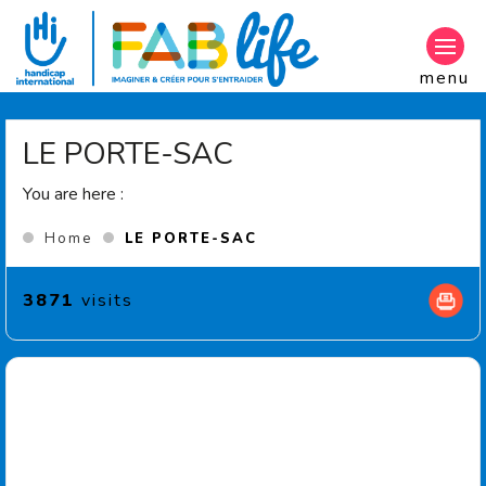
Aller au contenu principal
menu
LE PORTE-SAC
You are here :
(Current page)
Home
LE PORTE-SAC
3871
visits