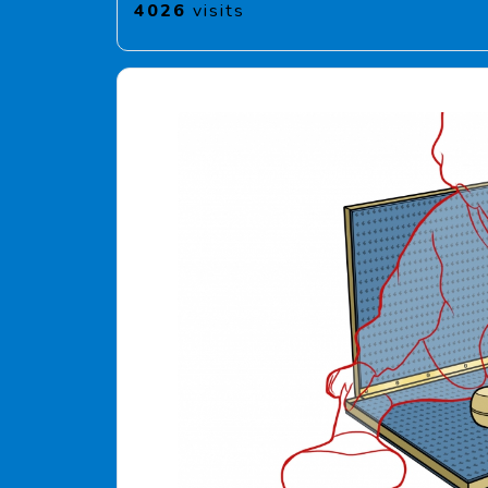
4026
visits