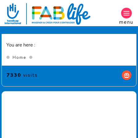
Aller au contenu principal
menu
You are here :
(Current page)
Home
7330
visits