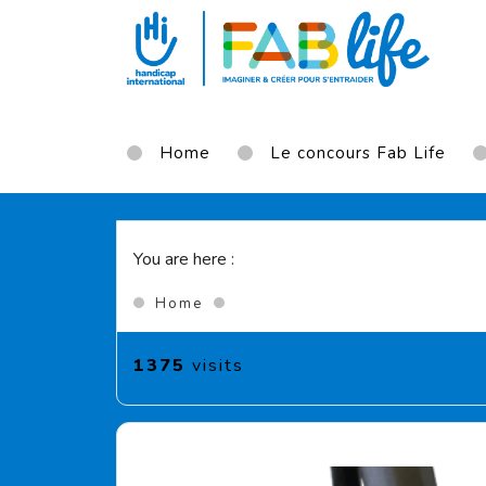
Aller au contenu principal
Home
Le concours Fab Life
You are here :
(Current page)
Home
1375
visits