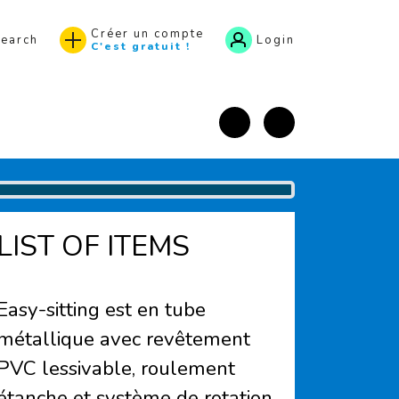
Créer un compte
earch
Login
C'est gratuit !
Facebook
Instagram
LIST OF ITEMS
Easy-sitting est en tube
métallique avec revêtement
PVC lessivable, roulement
étanche et système de rotation