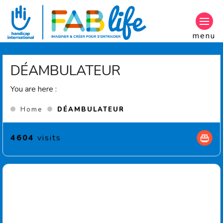
Aller au contenu principal
menu
DÉAMBULATEUR
You are here :
(Current page)
Home
DÉAMBULATEUR
4604
visits