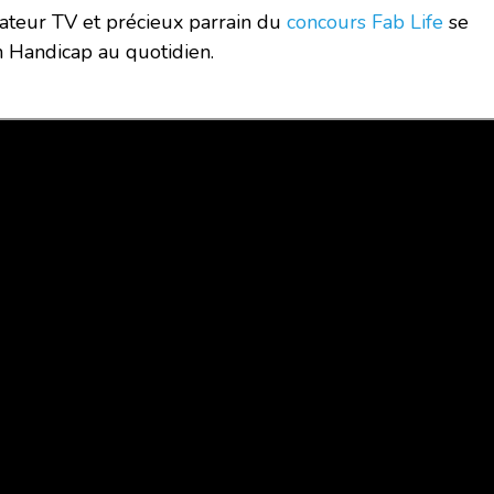
mateur TV et précieux parrain du
concours Fab Life
se
n Handicap au quotidien.