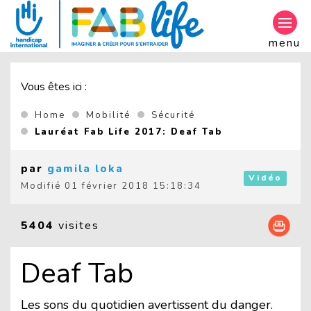
Aller au contenu principal
menu
Vous êtes ici :
Home
Mobilité
Sécurité
(Current page)
Lauréat Fab Life 2017: Deaf Tab
par
gamila loka
Vidéo
Modifié
01 février 2018 15:18:34
5404
visites
Deaf Tab
Les sons du quotidien avertissent du danger.