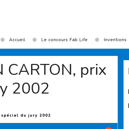
Accueil
Le concours Fab Life
Inventions
 CARTON, prix
ry 2002
(Current page)
spécial du jury 2002