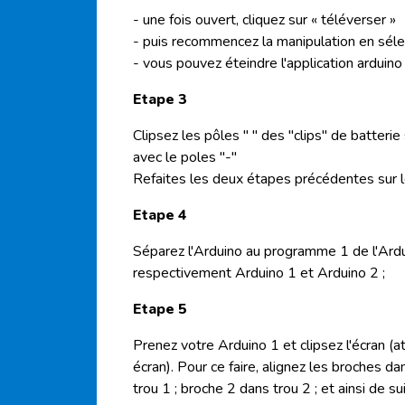
-
une fois ouvert, cliquez sur «
téléverser
»
- puis recommencez la manipulation en sél
- vous pouvez éteindre l'application
arduino
Etape 3
Clipsez
les pôles " " des "clips" de batterie
avec le
poles
"-"
Refaites les deux étapes précédentes sur
Etape 4
Séparez l'
Arduino
au programme 1 de l'
Ard
respectivement
Arduino
1 et
Arduino
2 ;
Etape 5
Prenez votre
Arduino
1 et
clipsez
l'écran (a
écran). Pour ce faire, alignez les broches d
trou 1 ; broche 2 dans trou 2 ; et ainsi de su