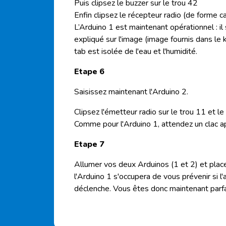
Puis
clipsez
le
buzzer
sur le trou 42
Enfin
clipsez
le récepteur radio (de forme ca
L’
Arduino
1 est maintenant opérationnel : i
expliqué sur l'image (image fournis dans le k
tab est isolée de l'eau et l'humidité
.
Etape 6
Saisissez maintenant l'
Arduino
2.
Clipsez
l'émetteur radio sur le trou 11 et l
Comme pour l'
Arduino
1, attendez un clac 
Etape 7
Allumer vos deux
Arduinos
(1 et 2) et place
l'
Arduino
1 s'occupera de vous prévenir si l
déclenche. Vous êtes donc maintenant par